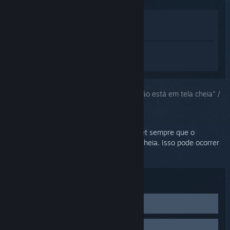
Ver na loja
Ver na minha biblioteca
Inicie a sessão
para obter ajuda
personalizada para SteamVR.
Você escolheu o problema:
"Compositor não está em tela cheia" /
Visor vermelho
Uma tela vermelha será exibida no headset sempre que o
compositor não conseguir entrar em tela cheia. Isso pode ocorrer
se houver uma outra janela sobreposta.
Solução de problemas:
Ative o modo direto
Inicie o SteamVR e acesse
SteamVR
>
Configurações
>
Atualize os drivers da placa de vídeo