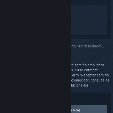
Ver na loja
Ver na minha biblioteca
Inicie a sessão
para obter ajuda
personalizada para SteamVR.
Você escolheu o problema:
"Receptor sem fio não detectado" /
"Dispositivo USB não reconhecido"
O headset do Vive vem com dois receptores sem fio embutidos,
usados para comunicação com os controles. Caso enfrente
problemas com os receptores sem fio ou o erro "Receptor sem fio
não detectado" ou "Dispositivo USB não reconhecido", consulte os
tópicos abaixo para sugestões de como solucioná-los.
Solução de problemas:
Verifique o estado USB do headset do Vive