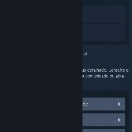
Ver na loja
Ver na minha biblioteca
Inicie a sessão
para obter ajuda
personalizada para SteamVR.
Você escolheu o problema:
Suporte adicional
O seu problema precisa de um suporte mais detalhado. Consulte o
grupo de discussões em busca de ajuda da comunidade ou abra
um chamado no suporte.
Acesse as discussões da comunidade
Peças e substituições do HTC Vive