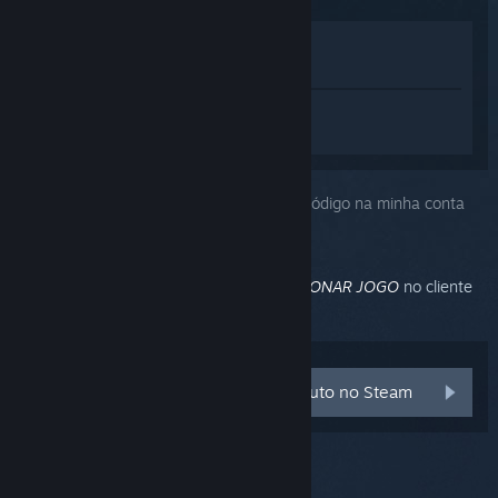
Ver na loja
Ver na minha biblioteca
Inicie a sessão
para obter ajuda
personalizada para SteamVR.
Você escolheu o problema:
Como ativo o código na minha conta
Steam?
Ative códigos de produto pelo botão
ADICIONAR JOGO
no cliente
Steam.
Saiba como ativar códigos de produto no Steam