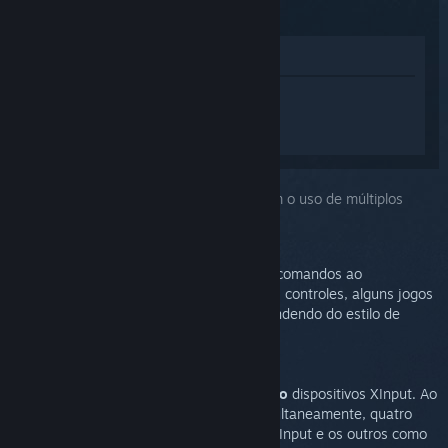
(2015)
Ver na loja
Inicie a sessão
para obter ajuda
personalizada para Steam Controller
(2015).
Você escolheu o problema:
Problemas com o uso de múltiplos
controles
O Controle Steam usa XInput para enviar comandos ao
computador. Caso esteja usando múltiplos controles, alguns jogos
podem dar prioridade a um controle dependendo do estilo de
entrada, DirectInput ou XInput.
Observação:
O Windows estabelece um limite de
quatro
dispositivos XInput. Ao
usar mais de quatro Controles Steam simultaneamente, quatro
podem ser configurados como controles XInput e os outros como