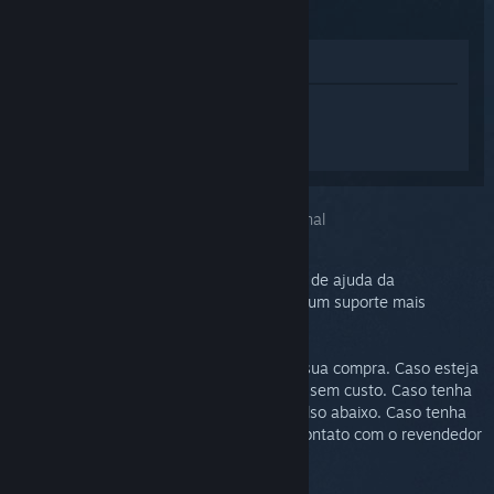
(2015)
Ver na loja
Inicie a sessão
para obter ajuda
personalizada para Steam Controller
(2015).
Você escolheu o problema:
Suporte adicional
Consulte o grupo de discussões em busca de ajuda da
comunidade ou para relatar um bug. Para um suporte mais
detalhado, abra um chamado no suporte.
O nosso objetivo é vê-lo satisfeito com a sua compra. Caso esteja
insatisfeito, você pode devolver o produto sem custo. Caso tenha
comprado pelo Steam, solicite um reembolso abaixo. Caso tenha
comprado por um revendedor, entre em contato com o revendedor
para detalhes de como devolver.