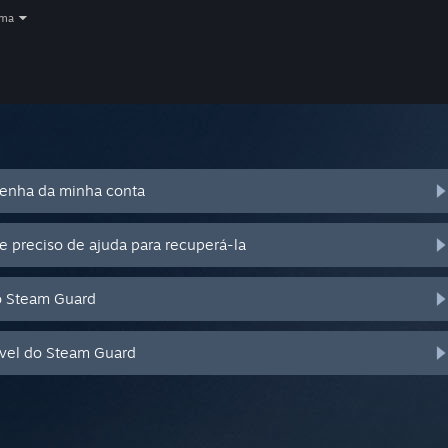
oma
senha da minha conta
e preciso de ajuda para recuperá-la
o Steam Guard
óvel do Steam Guard