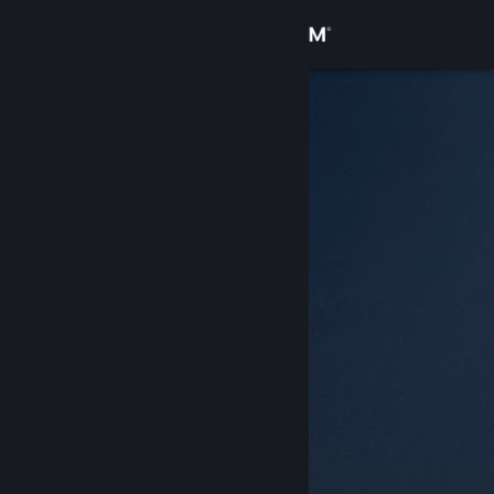
Iniciar sessão
Loja
Comunidade
Sobre
Suporte
Alterar idioma
Baixe o aplicativo móvel do Steam
Ver versão para computadores