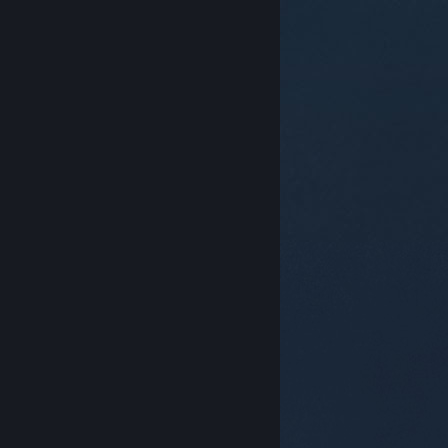
© Valve Corporation. Todos os direitos reservados.
Todas as marcas registradas são propriedade dos
seus respectivos donos nos EUA e em outros países.
Política de Privacidade
|
Termos Legais
|
Acessibilidade
|
Acordo de Assinatura do Steam
|
Reembolsos
|
Cookies