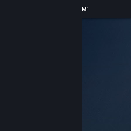
Iniciar sessão
Loja
Comunidade
Sobre
Suporte
Alterar idioma
Baixe o aplicativo móvel do Steam
Ver versão para computadores