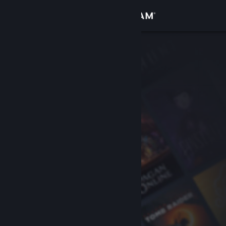
Iniciar sessão
Loja
Comunidade
Sobre
Apoio
Alterar idioma
Instala a app móvel do Steam
Ver versão para computadores