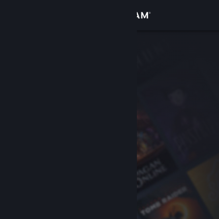
Iniciar sessão
Loja
Comunidade
Sobre
Apoio
Alterar idioma
Instala a app móvel do Steam
Ver versão para computadores