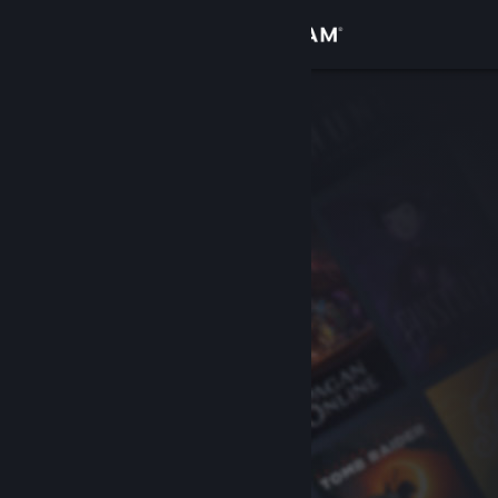
Iniciar sessão
Loja
Comunidade
Sobre
Apoio
Alterar idioma
Instala a app móvel do Steam
Ver versão para computadores