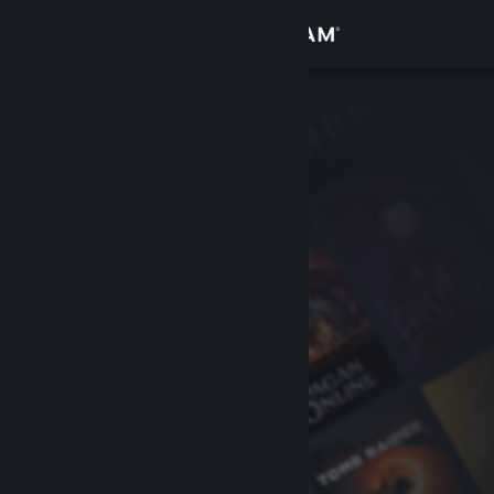
Iniciar sessão
Loja
Comunidade
Sobre
Apoio
Alterar idioma
Instala a app móvel do Steam
Ver versão para computadores