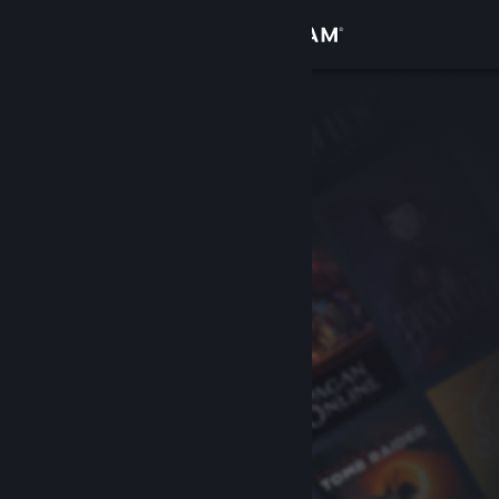
Iniciar sessão
Loja
Comunidade
Sobre
Apoio
Alterar idioma
Instala a app móvel do Steam
Ver versão para computadores