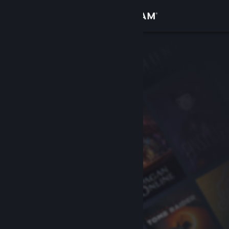
Iniciar sessão
Loja
Comunidade
Sobre
Apoio
Alterar idioma
Instala a app móvel do Steam
Ver versão para computadores