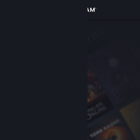
Iniciar sessão
Loja
Comunidade
Sobre
Apoio
Alterar idioma
Instala a app móvel do Steam
Ver versão para computadores