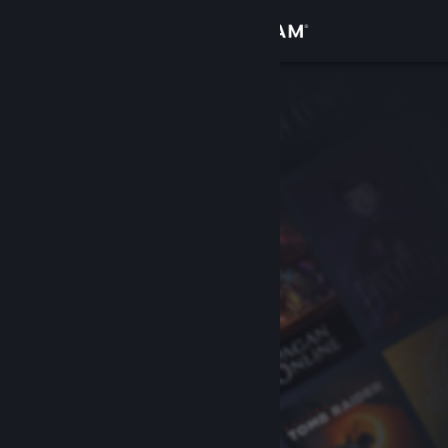
Iniciar sessão
Loja
Comunidade
Sobre
Apoio
Alterar idioma
Instala a app móvel do Steam
Ver versão para computadores