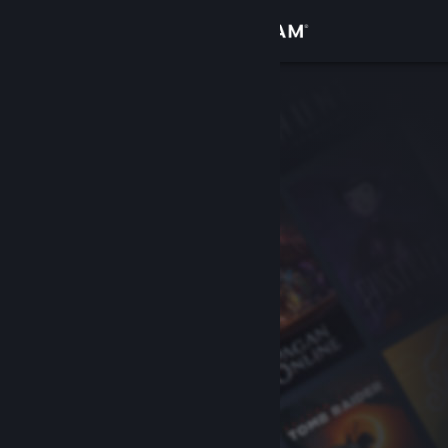
Iniciar sessão
Loja
Comunidade
Sobre
Apoio
Alterar idioma
Instala a app móvel do Steam
Ver versão para computadores