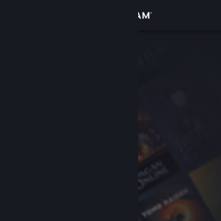
Iniciar sessão
Loja
Comunidade
Sobre
Apoio
Alterar idioma
Instala a app móvel do Steam
Ver versão para computadores