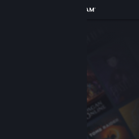
Iniciar sessão
Loja
Comunidade
Sobre
Apoio
Alterar idioma
Instala a app móvel do Steam
Ver versão para computadores