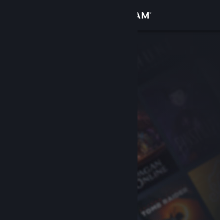
Iniciar sessão
Loja
Comunidade
Sobre
Apoio
Alterar idioma
Instala a app móvel do Steam
Ver versão para computadores