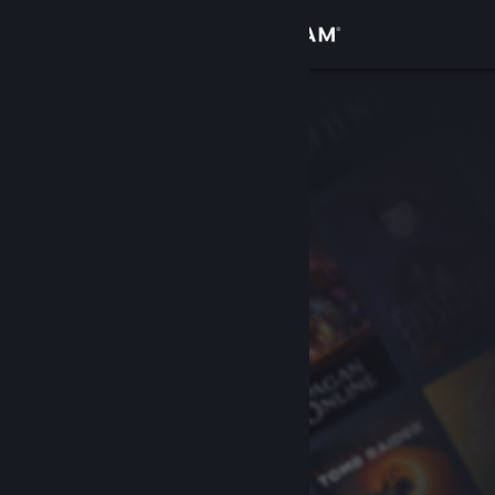
Iniciar sessão
Loja
Comunidade
Sobre
Apoio
Alterar idioma
Instala a app móvel do Steam
Ver versão para computadores