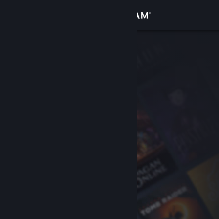
Iniciar sessão
Loja
Comunidade
Sobre
Apoio
Alterar idioma
Instala a app móvel do Steam
Ver versão para computadores