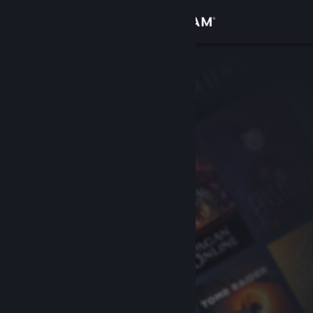
Iniciar sessão
Loja
Comunidade
Sobre
Apoio
Alterar idioma
Instala a app móvel do Steam
Ver versão para computadores