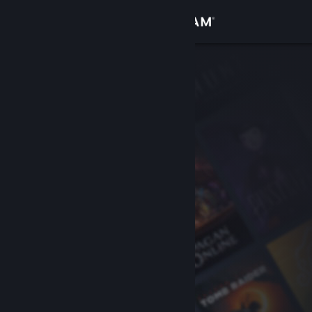
Iniciar sessão
Loja
Comunidade
Sobre
Apoio
Alterar idioma
Instala a app móvel do Steam
Ver versão para computadores