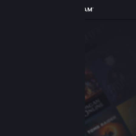
Iniciar sessão
Loja
Comunidade
Sobre
Apoio
Alterar idioma
Instala a app móvel do Steam
Ver versão para computadores