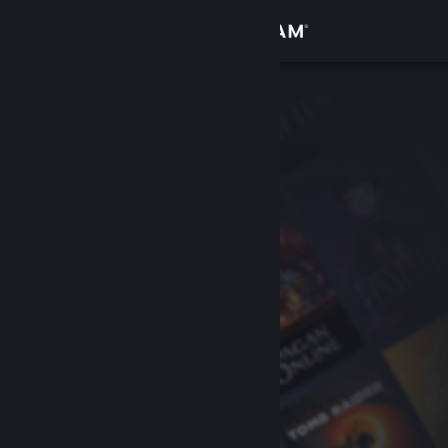
Iniciar sessão
Loja
Comunidade
Sobre
Apoio
Alterar idioma
Instala a app móvel do Steam
Ver versão para computadores