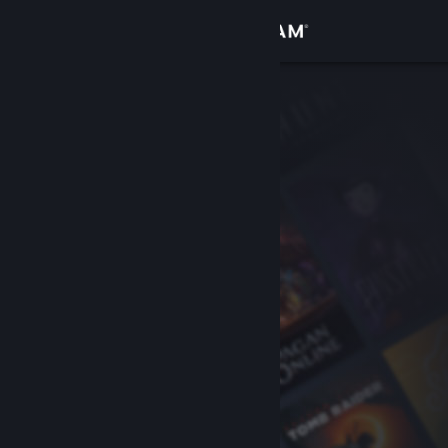
Iniciar sessão
Loja
Comunidade
Sobre
Apoio
Alterar idioma
Instala a app móvel do Steam
Ver versão para computadores