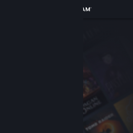
Iniciar sessão
Loja
Comunidade
Sobre
Apoio
Alterar idioma
Instala a app móvel do Steam
Ver versão para computadores