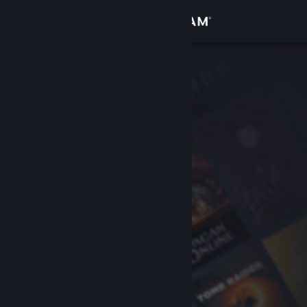
Iniciar sessão
Loja
Comunidade
Sobre
Apoio
Alterar idioma
Instala a app móvel do Steam
Ver versão para computadores