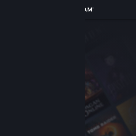
Iniciar sessão
Loja
Comunidade
Sobre
Apoio
Alterar idioma
Instala a app móvel do Steam
Ver versão para computadores