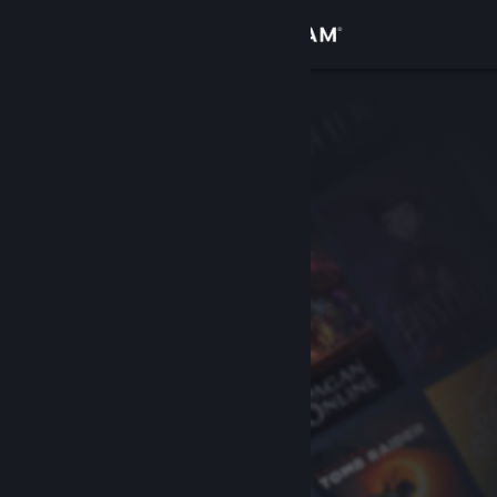
Iniciar sessão
Loja
Comunidade
Sobre
Apoio
Alterar idioma
Instala a app móvel do Steam
Ver versão para computadores