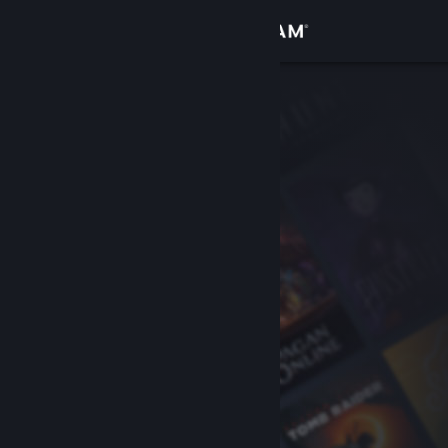
Iniciar sessão
Loja
Comunidade
Sobre
Apoio
Alterar idioma
Instala a app móvel do Steam
Ver versão para computadores