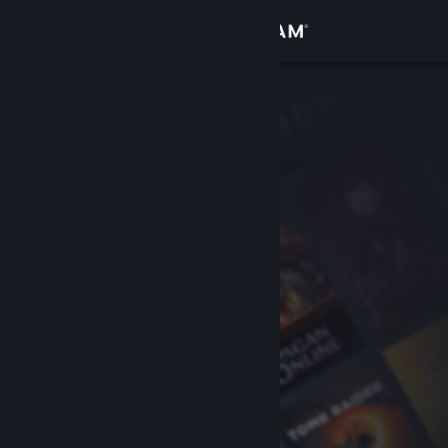
Iniciar sessão
Loja
Comunidade
Sobre
Apoio
Alterar idioma
Instala a app móvel do Steam
Ver versão para computadores