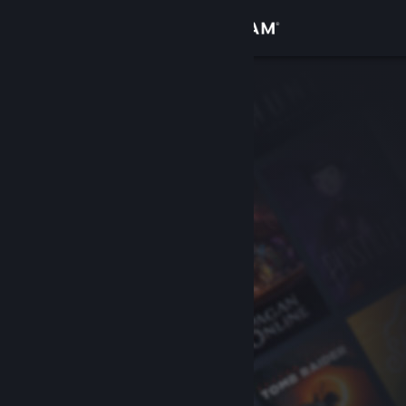
Iniciar sessão
Loja
Comunidade
Sobre
Apoio
Alterar idioma
Instala a app móvel do Steam
Ver versão para computadores