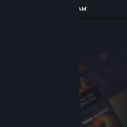
Iniciar sessão
Loja
Comunidade
Sobre
Apoio
Alterar idioma
Instala a app móvel do Steam
Ver versão para computadores