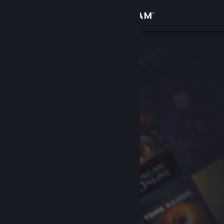
Iniciar sessão
Loja
Comunidade
Sobre
Apoio
Alterar idioma
Instala a app móvel do Steam
Ver versão para computadores