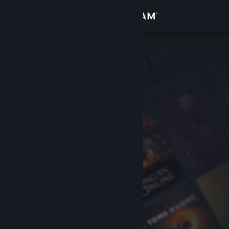
Iniciar sessão
Loja
Comunidade
Sobre
Apoio
Alterar idioma
Instala a app móvel do Steam
Ver versão para computadores