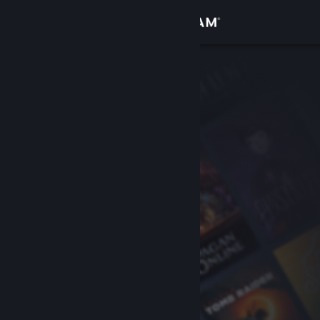
Iniciar sessão
Loja
Comunidade
Sobre
Apoio
Alterar idioma
Instala a app móvel do Steam
Ver versão para computadores