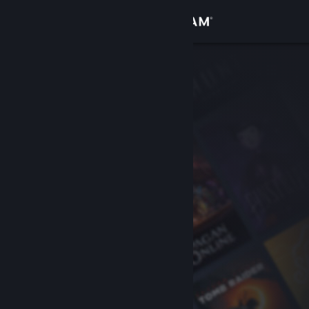
Iniciar sessão
Loja
Comunidade
Sobre
Apoio
Alterar idioma
Instala a app móvel do Steam
Ver versão para computadores