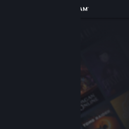
Iniciar sessão
Loja
Comunidade
Sobre
Apoio
Alterar idioma
Instala a app móvel do Steam
Ver versão para computadores