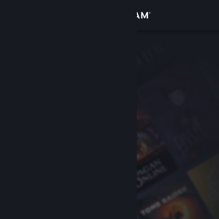
Iniciar sessão
Loja
Comunidade
Sobre
Apoio
Alterar idioma
Instala a app móvel do Steam
Ver versão para computadores