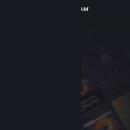
Iniciar sessão
Loja
Comunidade
Sobre
Apoio
Alterar idioma
Instala a app móvel do Steam
Ver versão para computadores