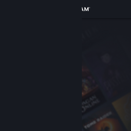
Iniciar sessão
Loja
Comunidade
Sobre
Apoio
Alterar idioma
Instala a app móvel do Steam
Ver versão para computadores