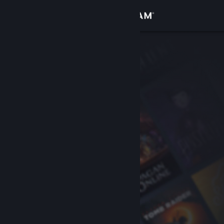
Iniciar sessão
Loja
Comunidade
Sobre
Apoio
Alterar idioma
Instala a app móvel do Steam
Ver versão para computadores