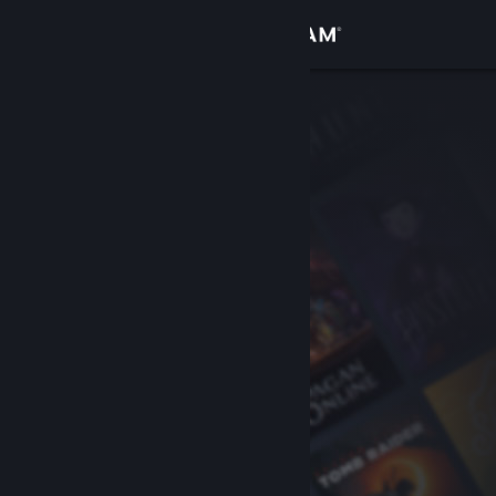
Iniciar sessão
Loja
Comunidade
Sobre
Apoio
Alterar idioma
Instala a app móvel do Steam
Ver versão para computadores