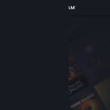
Iniciar sessão
Loja
Comunidade
Sobre
Apoio
Alterar idioma
Instala a app móvel do Steam
Ver versão para computadores