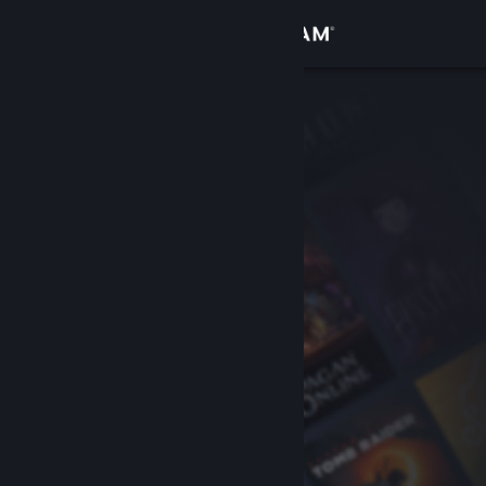
Iniciar sessão
Loja
Comunidade
Sobre
Apoio
Alterar idioma
Instala a app móvel do Steam
Ver versão para computadores