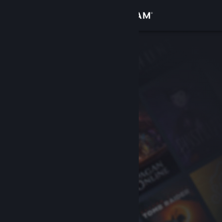
Iniciar sessão
Loja
Comunidade
Sobre
Apoio
Alterar idioma
Instala a app móvel do Steam
Ver versão para computadores